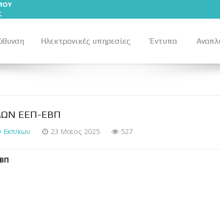
ΣΜΟΥ
Σ
ύθυνση
Ηλεκτρονικές υπηρεσίες
Έντυπα
Αναπλ
ΛΩΝ ΕΕΠ-ΕΒΠ
 Εκπ/κων
23 Μαϊος 2025
527
ΒΠ