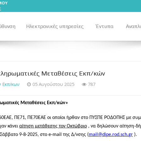
ΣΜΟΥ
Σ
ύθυνση
Ηλεκτρονικές υπηρεσίες
Έντυπα
Αναπλ
ληρωματικές Μεταθέσεις Εκπ/κών
 Εκπ/κων
05 Αυγούστου 2025
787
ωματικές Μεταθέσεις Εκπ/κών»
ΠΕ60ΕΑΕ, ΠΕ71, ΠΕ70ΕΑΕ οι οποίοι ήρθαν στο ΠΥΣΠΕ ΡΟΔΟΠΗΣ με συ
χαν κάνει
αίτηση μετάθεσης τον Οκτώβριο
, να δηλώσουν αίτηση-δή
 Σάββατο 9-8-2025, στο
e
-
mail
της Δ/νσης (
mail
@
dipe
.
rod
.
sch
.
gr
).