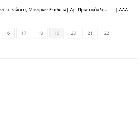
 Ανακοινώσεις Μόνιμων Εκπ/κων| Αρ. Πρωτοκόλλου : -- | ΑΔΑ
16
17
18
19
20
21
22